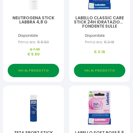
NEUTROGENA STICK
LABELLO CLASSIC CARE
LABBRA 4,8 G
STICK 24H IDRATAZIONE
FONDENTE SULLE
LABBRA 5,5 ML
Disponibile
Disponibile
Prima era:
€
5.50
Prima era:
€
3.16
€
7.30
€
3.16
€
5.50
VAI AL PRODOTTO
VAI AL PRODOTTO
ZETA SPORT STICK
LABELLO SOFT ROSE 5,5