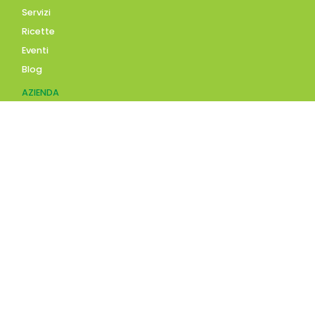
Servizi
Ricette
Eventi
Blog
AZIENDA
Contatti
Accedi
Registrati
Privacy Policy
Condizioni d'uso
INFORMAZIONI
Condizioni di vendita
Modalità e costi di
spedizione
Pagamenti accettati