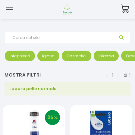
Cerca nel sito
Integratori
Igiene
Cosmetici
Infanzia
Ome
MOSTRA FILTRI
1
di
1
Labbra pelle normale
25
%