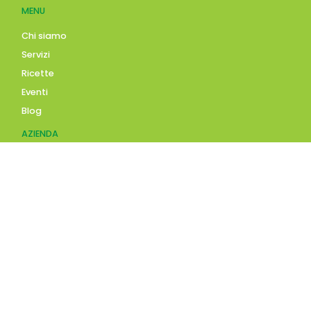
MENU
Chi siamo
Servizi
Ricette
Eventi
Blog
AZIENDA
Contatti
Accedi
Registrati
Privacy Policy
Condizioni d'uso
INFORMAZIONI
Condizioni di vendita
Modalità e costi di