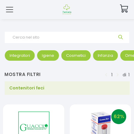
Cerca nel sito
Integratori
Igiene
Cosmetici
Infanzia
Ome
MOSTRA FILTRI
1
di
1
Contenitori feci
62
%