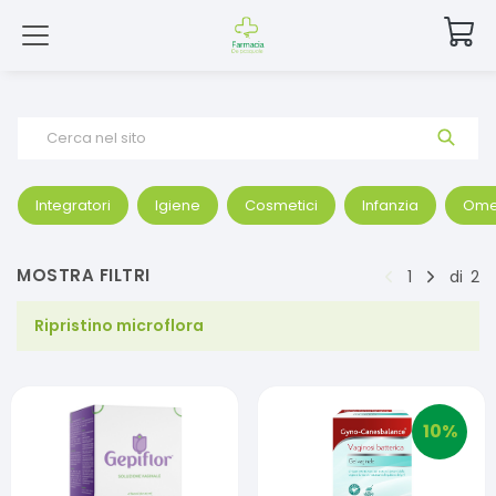
Cerca nel sito
Integratori
Igiene
Cosmetici
Infanzia
Ome
MOSTRA FILTRI
1
di
2
Ripristino microflora
10
%