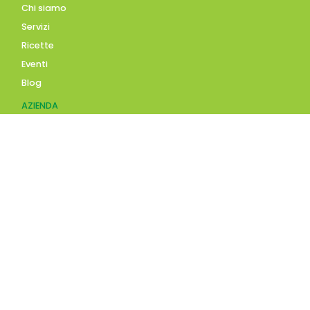
Chi siamo
Servizi
Ricette
Eventi
Blog
AZIENDA
Contatti
Accedi
Registrati
Privacy Policy
Condizioni d'uso
INFORMAZIONI
Condizioni di vendita
Modalità e costi di
spedizione
Pagamenti accettati