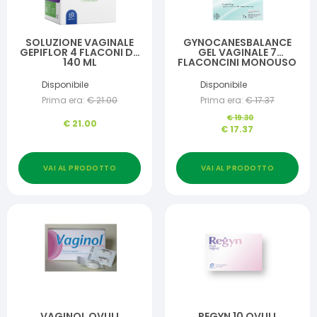
SOLUZIONE VAGINALE
GYNOCANESBALANCE
GEPIFLOR 4 FLACONI DA
GEL VAGINALE 7
140 ML
FLACONCINI MONOUSO
5 ML
Disponibile
Disponibile
Prima era:
€
21.00
Prima era:
€
17.37
€
19.30
€
21.00
€
17.37
VAI AL PRODOTTO
VAI AL PRODOTTO
VAGINOL OVULI
REGYN 10 OVULI