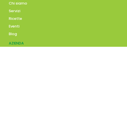
Chi siamo
Servizi
Ricette
Eventi
Blog
AZIENDA
Contatti
Accedi
Registrati
Privacy Policy
Condizioni d'uso
INFORMAZIONI
Condizioni di vendita
Modalità e costi di
spedizione
Pagamenti accettati