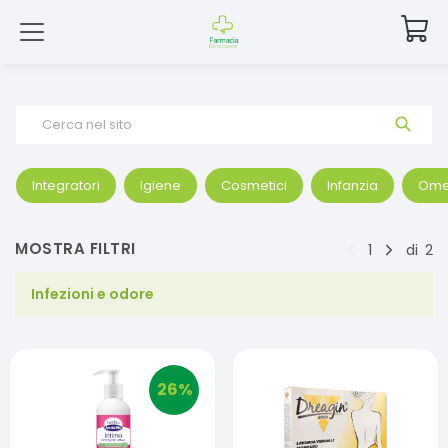
Cerca nel sito
Integratori
Igiene
Cosmetici
Infanzia
Ome
MOSTRA FILTRI
1
di
2
Infezioni e odore
26
%