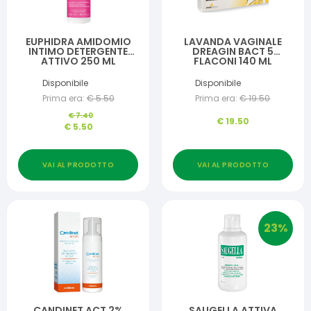
EUPHIDRA AMIDOMIO
LAVANDA VAGINALE
INTIMO DETERGENTE
DREAGIN BACT 5
ATTIVO 250 ML
FLACONI 140 ML
Disponibile
Disponibile
Prima era:
€
5.50
Prima era:
€
19.50
€
7.40
€
19.50
€
5.50
VAI AL PRODOTTO
VAI AL PRODOTTO
23
%
CANDINET ACT 2%
SAUGELLA ATTIVA