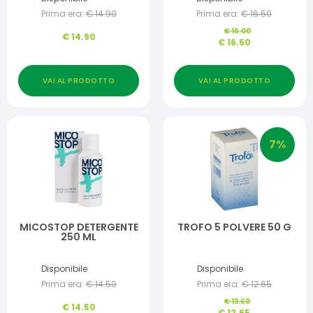
Prima era:
€
14.90
Prima era:
€
16.50
€
16.00
€
14.90
€
16.50
VAI AL PRODOTTO
VAI AL PRODOTTO
7
%
MICOSTOP DETERGENTE
TROFO 5 POLVERE 50 G
250 ML
Disponibile
Disponibile
Prima era:
€
14.50
Prima era:
€
12.65
€
13.60
€
14.50
€
12.65