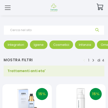
Cerca nel sito
Integratori
Igiene
Cosmetici
Infanzia
Ome
MOSTRA FILTRI
1
di
4
Trattamenti anti eta'
15
%
15
%