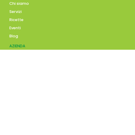
Chi siamo
Servizi
Ricette
Eventi
Blog
AZIENDA
Contatti
Accedi
Registrati
Privacy Policy
Condizioni d'uso
INFORMAZIONI
Condizioni di vendita
Modalità e costi di
spedizione
Pagamenti accettati