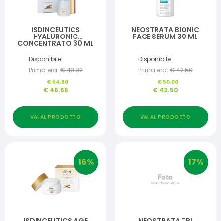
ISDINCEUTICS
NEOSTRATA BIONIC
HYALURONIC
FACE SERUM 30 ML
CONCENTRATO 30 ML
Disponibile
Disponibile
Prima era:
€
43.92
Prima era:
€
42.50
€
54.90
€
50.00
€
46.66
€
42.50
VAI AL PRODOTTO
VAI AL PRODOTTO
16
%
17
%
ISDINCEUTICS AGE
NEOSTRATA TRI