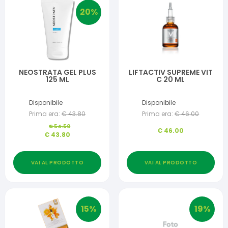
20
%
NEOSTRATA GEL PLUS
LIFTACTIV SUPREME VIT
125 ML
C 20 ML
Disponibile
Disponibile
Prima era:
€
43.80
Prima era:
€
46.00
€
54.50
€
46.00
€
43.80
VAI AL PRODOTTO
VAI AL PRODOTTO
15
%
19
%