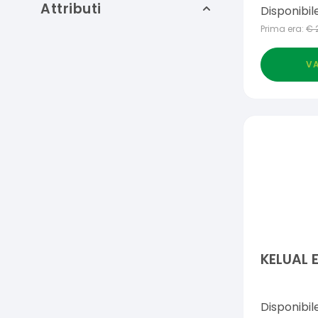
Attributi
Disponibil
ESTREMO
Prima era:
€
VA
KELUAL 
Disponibil