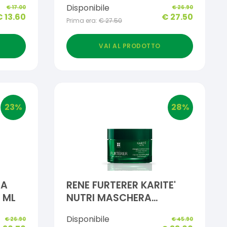
Disponibile
€
17.00
€
26.90
€
13.60
€
27.50
Prima era:
€
27.50
VAI AL PRODOTTO
23
%
28
%
RA
RENE FURTERER KARITE'
 ML
NUTRI MASCHERA
NUTRIZIONE INTENSA 200
Disponibile
€
26.90
€
45.90
ML