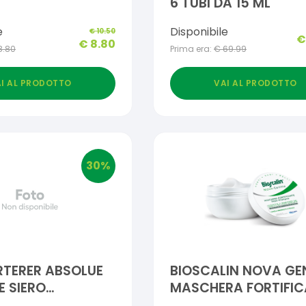
6 TUBI DA 15 ML
e
Disponibile
€
10.50
€
8.80
8.80
Prima era:
€
69.99
I AL PRODOTTO
VAI AL PRODOTTO
30
%
RTERER ABSOLUE
BIOSCALIN NOVA GE
E SIERO
MASCHERA FORTIFI
TTURANTE
200 ML