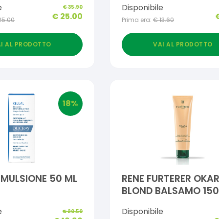
e
Disponibile
€
35.90
 30 ML
€
25.00
25.00
Prima era:
€
13.60
I AL PRODOTTO
VAI AL PRODOTTO
18
%
EMULSIONE 50 ML
RENE FURTERER OKA
BLOND BALSAMO 150
e
Disponibile
€
20.50