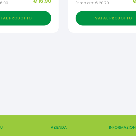
€
16.90
16.90
Prima era:
€
20.70
I AL PRODOTTO
VAI AL PRODOTTO
U
AZIENDA
INFORMAZION