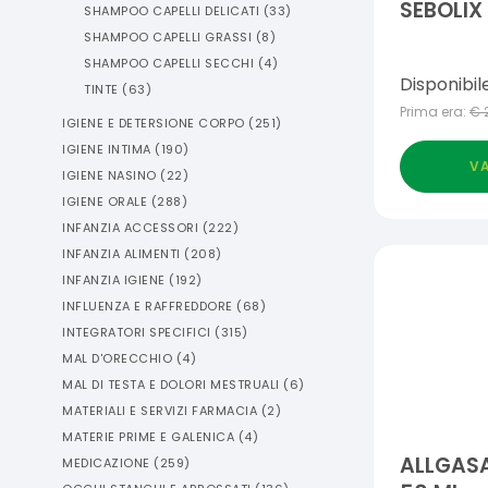
SEBOLIX
SHAMPOO CAPELLI DELICATI
(
33
)
SHAMPOO CAPELLI GRASSI
(
8
)
SHAMPOO CAPELLI SECCHI
(
4
)
Disponibil
TINTE
(
63
)
Prima era:
€
IGIENE E DETERSIONE CORPO
(
251
)
IGIENE INTIMA
(
190
)
VA
IGIENE NASINO
(
22
)
IGIENE ORALE
(
288
)
INFANZIA ACCESSORI
(
222
)
INFANZIA ALIMENTI
(
208
)
INFANZIA IGIENE
(
192
)
INFLUENZA E RAFFREDDORE
(
68
)
INTEGRATORI SPECIFICI
(
315
)
MAL D'ORECCHIO
(
4
)
MAL DI TESTA E DOLORI MESTRUALI
(
6
)
MATERIALI E SERVIZI FARMACIA
(
2
)
MATERIE PRIME E GALENICA
(
4
)
ALLGAS
MEDICAZIONE
(
259
)