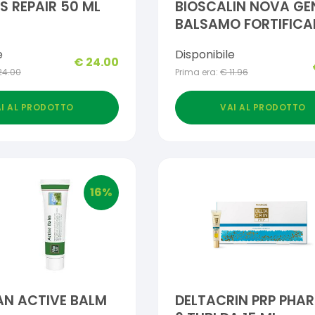
 S REPAIR 50 ML
BIOSCALIN NOVA GE
BALSAMO FORTIFICA
SFUSO 150 ML
e
Disponibile
€
24.00
24.00
Prima era:
€
11.96
I AL PRODOTTO
VAI AL PRODOTTO
16
%
AN ACTIVE BALM
DELTACRIN PRP PHA