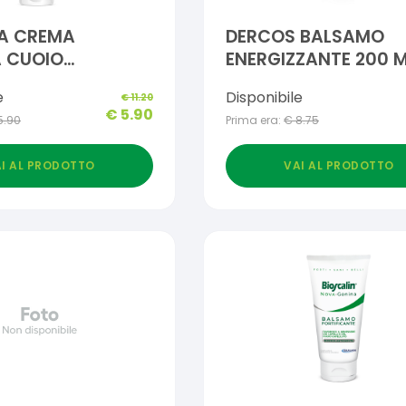
RA CREMA
DERCOS BALSAMO
A CUOIO
ENERGIZZANTE 200 
TO SECCHI 200
e
Disponibile
€
11.20
€
5.90
5.90
Prima era:
€
8.75
I AL PRODOTTO
VAI AL PRODOTTO