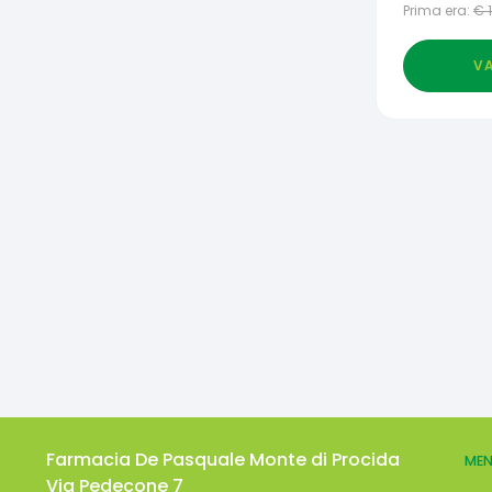
Prima era:
€
VA
Farmacia De Pasquale Monte di Procida
MEN
Via Pedecone 7