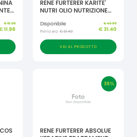
NINA
RENE FURTERER KARITE'
NTE
NUTRI OLIO NUTRIZIONE
INTENSA 100 ML
Disponibile
€
15.00
€
40.90
€
11.96
€
31.40
Prima era:
€
31.40
VAI AL PRODOTTO
35
%
RCOS
RENE FURTERER ABSOLUE