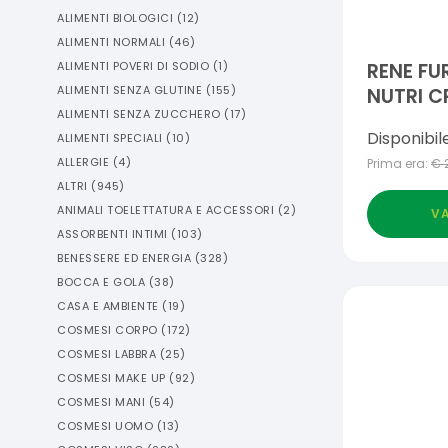
ALIMENTI BIOLOGICI
(
12
)
ALIMENTI NORMALI
(
46
)
ALIMENTI POVERI DI SODIO
(
1
)
RENE FU
ALIMENTI SENZA GLUTINE
(
155
)
NUTRI 
ALIMENTI SENZA ZUCCHERO
(
17
)
NUTRIZI
Disponibil
ALIMENTI SPECIALI
(
10
)
ML
ALLERGIE
(
4
)
Prima era:
€
ALTRI
(
945
)
ANIMALI TOELETTATURA E ACCESSORI
(
2
)
VA
ASSORBENTI INTIMI
(
103
)
BENESSERE ED ENERGIA
(
328
)
BOCCA E GOLA
(
38
)
CASA E AMBIENTE
(
19
)
COSMESI CORPO
(
172
)
COSMESI LABBRA
(
25
)
COSMESI MAKE UP
(
92
)
COSMESI MANI
(
54
)
COSMESI UOMO
(
13
)