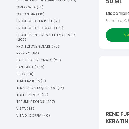
50 ML
OCCHI STANCHI E ARROSSATI
(
136
)
OMEOPATIA
(
19
)
Disponibil
ORTOPEDIA
(
133
)
Prima era:
€
PROBLEMI DELLA PELLE
(
41
)
PROBLEMI DI STOMACO
(
75
)
VA
PROBLEMI INTESTINALI E EMORROIDI
(
203
)
PROTEZIONE SOLARE
(
70
)
RESPIRO
(
84
)
SALUTE DEL NEONATO
(
26
)
SANITARIA
(
200
)
SPORT
(
8
)
TEMPERATURA
(
5
)
TERAPIA CALDO/FREDDO
(
14
)
TEST E ANALISI
(
12
)
TRAUMI E DOLORI
(
107
)
VISTA
(
38
)
RENE FU
VITA DI COPPIA
(
40
)
KERATIN
RISTRU