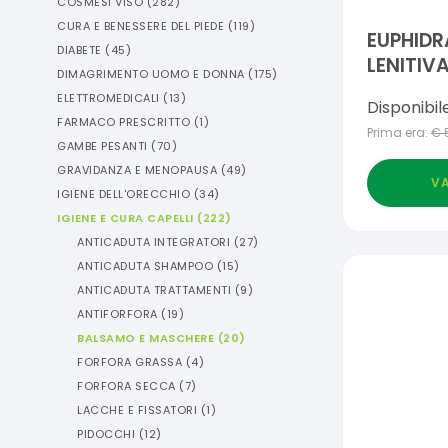
COSMESI VISO
(
282
)
CURA E BENESSERE DEL PIEDE
(
119
)
EUPHID
DIABETE
(
45
)
LENITIV
DIMAGRIMENTO UOMO E DONNA
(
175
)
CAPELLU
ELETTROMEDICALI
(
13
)
Disponibil
ML
FARMACO PRESCRITTO
(
1
)
Prima era:
€
GAMBE PESANTI
(
70
)
GRAVIDANZA E MENOPAUSA
(
49
)
VA
IGIENE DELL'ORECCHIO
(
34
)
IGIENE E CURA CAPELLI
(
222
)
ANTICADUTA INTEGRATORI
(
27
)
ANTICADUTA SHAMPOO
(
15
)
ANTICADUTA TRATTAMENTI
(
9
)
ANTIFORFORA
(
19
)
BALSAMO E MASCHERE
(
20
)
FORFORA GRASSA
(
4
)
FORFORA SECCA
(
7
)
LACCHE E FISSATORI
(
1
)
PIDOCCHI
(
12
)