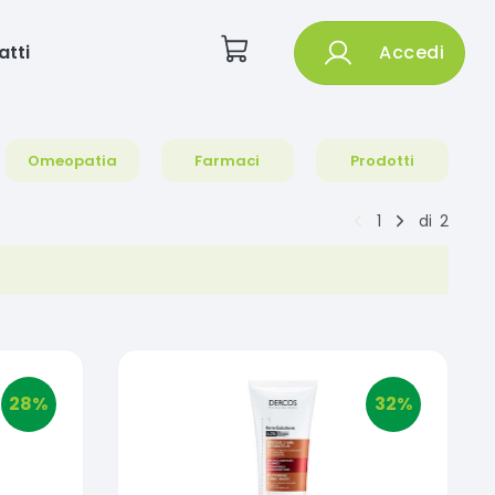
atti
Accedi
Omeopatia
Farmaci
Prodotti
1
di
2
28
%
32
%