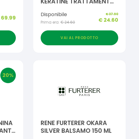
KERATINE TRATTAMENTO
BELLEZZA
Disponibile
€
37.90
RISTRUTTURANTE 100 ML
€
69.99
€
24.60
Prima era:
€
24.60
VAI AL PRODOTTO
20
%
NINA
RENE FURTERER OKARA
CANTE
SILVER BALSAMO 150 ML