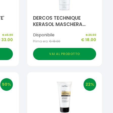
E'
DERCOS TECHNIQUE
KERASOL MASCHERA
RIPARATRICE 2 MIN 200
Disponibile
€
45.90
€
26.50
L
ML
€
33.00
€
18.00
Prima era:
€
18.00
VAI AL PRODOTTO
50
%
22
%