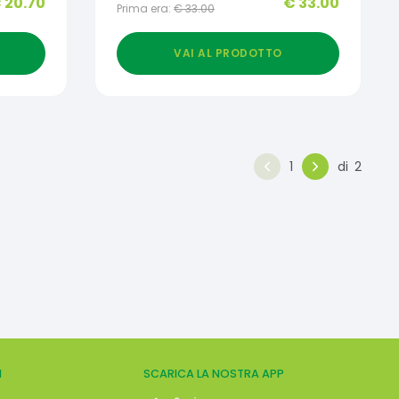
€
20.70
€
33.00
Prima era:
€
33.00
VAI AL PRODOTTO
1
di
2
I
SCARICA LA NOSTRA APP