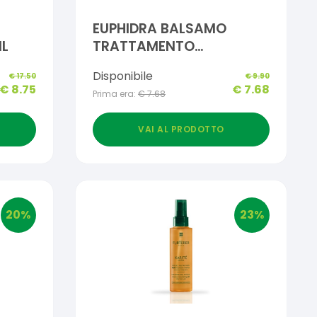
EUPHIDRA BALSAMO
ML
TRATTAMENTO
RISTRUTTURANTE
Disponibile
€
17.50
€
9.90
RINFORZANTE 200 ML
€
8.75
€
7.68
Prima era:
€
7.68
VAI AL PRODOTTO
20
%
23
%