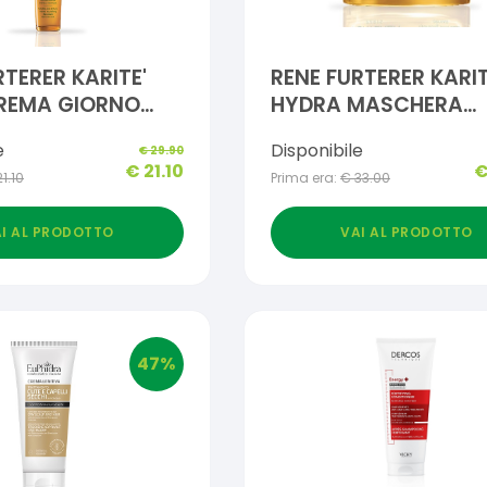
RTERER KARITE'
RENE FURTERER KARIT
CREMA GIORNO
HYDRA MASCHERA
ONE INTENSA 100
IDRATAZIONE
e
Disponibile
€
29.90
BRILLANTEZZA 200 M
€
21.10
21.10
Prima era:
€
33.00
I AL PRODOTTO
VAI AL PRODOTTO
47
%