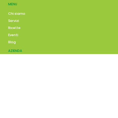
MENU
Chi siamo
Servizi
Ricette
Eventi
Blog
AZIENDA
Contatti
Accedi
Registrati
Privacy Policy
Condizioni d'uso
INFORMAZIONI
Condizioni di vendita
Modalità e costi di