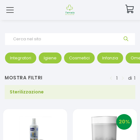
Cerca nel sito
Integratori
Igiene
Cosmetici
Infanzia
Ome
MOSTRA FILTRI
1
di
1
Sterilizzazione
20
%