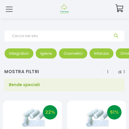
Cerca nel sito
Integratori
Igiene
Cosmetici
Infanzia
Ome
MOSTRA FILTRI
1
di
1
Bende speciali
22
%
51
%