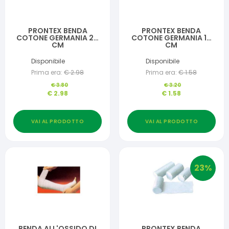
PRONTEX BENDA
PRONTEX BENDA
COTONE GERMANIA 20
COTONE GERMANIA 10
CM
CM
Disponibile
Disponibile
Prima era:
€
2.98
Prima era:
€
1.58
€
3.80
€
3.20
€
2.98
€
1.58
VAI AL PRODOTTO
VAI AL PRODOTTO
23
%
BENDA ALL'OSSIDO DI
PRONTEX BENDA