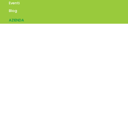
Eventi
Blog
AZIENDA
Contatti
Accedi
Registrati
Privacy Policy
Condizioni d'uso
INFORMAZIONI
Condizioni di vendita
Modalità e costi di
spedizione
Pagamenti accettati
SCARICA LA NOSTRA APP