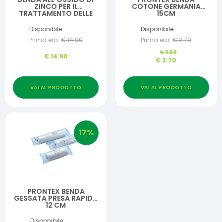
ZINCO PER IL
COTONE GERMANIA
TRATTAMENTO DELLE
15CM
ULCERE VARICOSE DI
TIPO SECCO E DELLE
Disponibile
Disponibile
DERMATITI CRONICHE
Prima era:
€
14.90
Prima era:
€
2.70
VISCOPASTE PB7
600X7,5CM
€
3.50
€
14.90
€
2.70
VAI AL PRODOTTO
VAI AL PRODOTTO
17
%
PRONTEX BENDA
GESSATA PRESA RAPIDA
12 CM
Disponibile