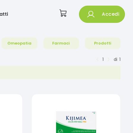
atti
Accedi
Omeopatia
Farmaci
Prodotti
1
di
1