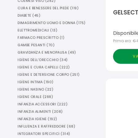
COSMESI VISO
(
282
)
CURA E BENESSERE DEL PIEDE
(
119
)
GELSECT
DIABETE
(
45
)
DIMAGRIMENTO UOMO E DONNA
(
175
)
ELETTROMEDICALI
(
13
)
Disponibil
FARMACO PRESCRITTO
(
1
)
Prima era:
€
GAMBE PESANTI
(
70
)
GRAVIDANZA E MENOPAUSA
(
49
)
VA
IGIENE DELL'ORECCHIO
(
34
)
IGIENE E CURA CAPELLI
(
222
)
IGIENE E DETERSIONE CORPO
(
251
)
IGIENE INTIMA
(
190
)
IGIENE NASINO
(
22
)
IGIENE ORALE
(
288
)
INFANZIA ACCESSORI
(
222
)
INFANZIA ALIMENTI
(
208
)
INFANZIA IGIENE
(
192
)
INFLUENZA E RAFFREDDORE
(
68
)
INTEGRATORI SPECIFICI
(
314
)