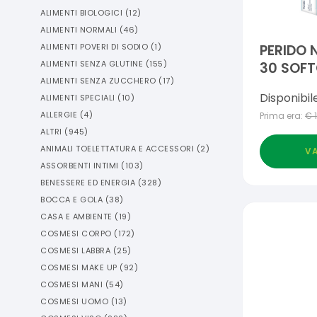
ALIMENTI BIOLOGICI
(
12
)
ALIMENTI NORMALI
(
46
)
ALIMENTI POVERI DI SODIO
(
1
)
PERIDO 
ALIMENTI SENZA GLUTINE
(
155
)
30 SOFT
ALIMENTI SENZA ZUCCHERO
(
17
)
Disponibil
ALIMENTI SPECIALI
(
10
)
ALLERGIE
(
4
)
Prima era:
€
ALTRI
(
945
)
ANIMALI TOELETTATURA E ACCESSORI
(
2
)
VA
ASSORBENTI INTIMI
(
103
)
BENESSERE ED ENERGIA
(
328
)
BOCCA E GOLA
(
38
)
CASA E AMBIENTE
(
19
)
COSMESI CORPO
(
172
)
COSMESI LABBRA
(
25
)
COSMESI MAKE UP
(
92
)
COSMESI MANI
(
54
)
COSMESI UOMO
(
13
)