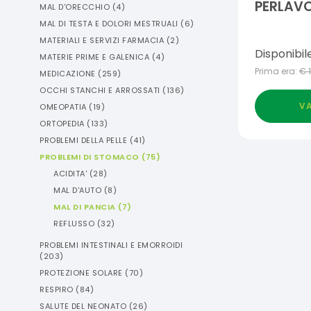
PERLAVO
MAL D'ORECCHIO
(
4
)
MAL DI TESTA E DOLORI MESTRUALI
(
6
)
MATERIALI E SERVIZI FARMACIA
(
2
)
Disponibil
MATERIE PRIME E GALENICA
(
4
)
Prima era:
€
MEDICAZIONE
(
259
)
OCCHI STANCHI E ARROSSATI
(
136
)
VA
OMEOPATIA
(
19
)
ORTOPEDIA
(
133
)
PROBLEMI DELLA PELLE
(
41
)
PROBLEMI DI STOMACO
(
75
)
ACIDITA'
(
28
)
MAL D'AUTO
(
8
)
MAL DI PANCIA
(
7
)
REFLUSSO
(
32
)
PROBLEMI INTESTINALI E EMORROIDI
(
203
)
PROTEZIONE SOLARE
(
70
)
RESPIRO
(
84
)
SALUTE DEL NEONATO
(
26
)