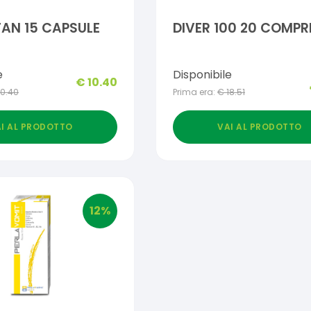
AN 15 CAPSULE
DIVER 100 20 COMPR
e
Disponibile
€
10.40
10.40
Prima era:
€
18.51
I AL PRODOTTO
VAI AL PRODOTTO
12
%