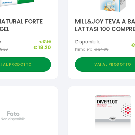
NATURAL FORTE
MILL&JOY TEVA A BA
GEL
LATTASI 100 COMPR
MASTICABILI
e
Disponibile
€
17.90
€
18.20
18.20
Prima era:
€
24.00
I AL PRODOTTO
VAI AL PRODOTTO