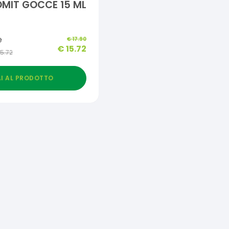
MIT GOCCE 15 ML
e
€
17.90
€
15.72
15.72
I AL PRODOTTO