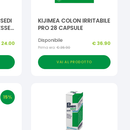
SEDI
KIJIMEA COLON IRRITABILE
ESSE
PRO 28 CAPSULE
Disponibile
€
24.00
€
36.90
Prima era:
€
36.90
VAI AL PRODOTTO
15
%